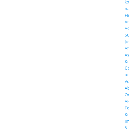
k
n
Fe
Ar
A
6
Ju
A
A
Kr
Ü
u
Vo
A
Or
Ak
T
Ko
I
&