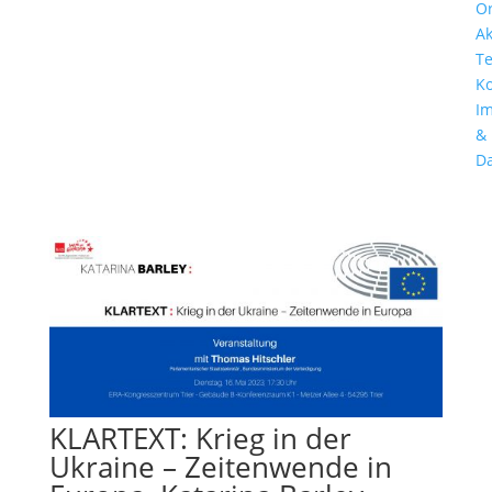
Or
Ak
T
Ko
I
&
Da
KLARTEXT: Krieg in der
Ukraine – Zeitenwende in