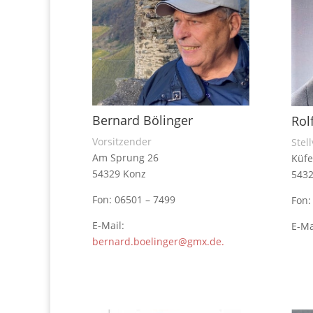
Bernard Bölinger
Rol
Vorsitzender
Stel
Am Sprung 26
Küfe
54329 Konz
5432
Fon: 06501 – 7499
Fon:
E-Mail:
E-Ma
bernard.boelinger@gmx.de.