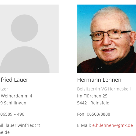
fried Lauer
Hermann Lehnen
itzer
Beisitzer/in VG Hermeskeil
 Weiherdamm 4
Im Flürchen 25
9 Schillingen
54421 Reinsfeld
 06589 – 496
Fon: 06503/8888
il: lauer.winfried@t-
E-Mail:
e.h.lehnen@gmx.de
ne.de