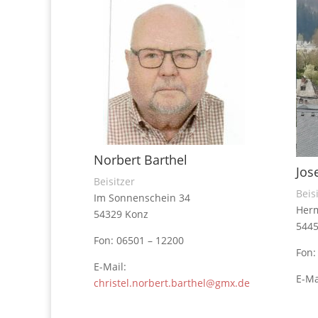
Norbert Barthel
Jos
Beisitzer
Beis
Im Sonnenschein 34
Her
54329 Konz
5445
Fon: 06501 – 12200
Fon:
E-Mail:
E-Ma
christel.norbert.barthel@gmx.de