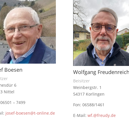
ef Boesen
Wolfgang Freudenreic
itzer
Beisitzer
mesdür 6
Weinbergstr. 1
3 Nittel
54317 Korlingen
 06501 – 7499
Fon: 06588/1461
il:
josef-boesen@t-online.de
E-Mail:
wf.@freudy.de