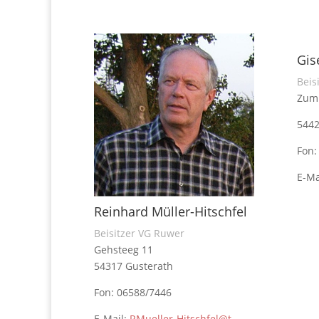
Gis
Beis
Zum 
5442
Fon:
E-Ma
Reinhard Müller-Hitschfel
Beisitzer VG Ruwer
Gehsteeg 11
54317 Gusterath
Fon: 06588/7446
E-Mail:
RMueller-Hitschfel@t-