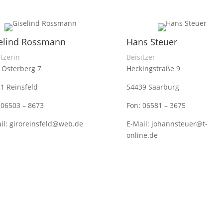
elind Rossmann
Hans Steuer
itzerin
Beisitzer
Osterberg 7
Heckingstraße 9
1 Reinsfeld
54439 Saarburg
 06503 – 8673
Fon: 06581 – 3675
il: giroreinsfeld@web.de
E-Mail: johannsteuer@t-
online.de