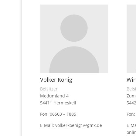
Volker König
Win
Beisitzer
Beis
Medumland 4
Zum
54411 Hermeskeil
5442
Fon: 06503 – 1885
Fon:
E-Mail: volkerkoenig1@gmx.de
E-Ma
onli