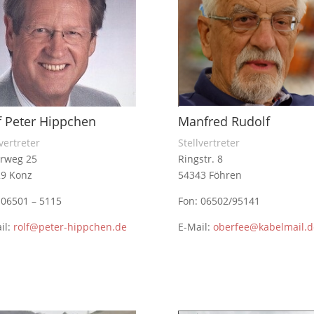
f Peter Hippchen
Manfred Rudolf
lvertreter
Stellvertreter
rweg 25
Ringstr. 8
9 Konz
54343 Föhren
 06501 – 5115
Fon: 06502/95141
il:
rolf@peter-hippchen.de
E-Mail:
oberfee@kabelmail.d