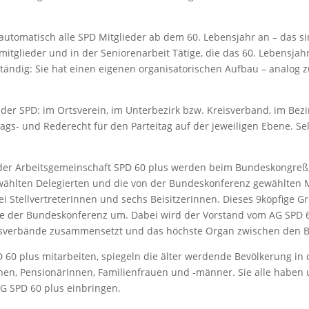
utomatisch alle SPD Mitglieder ab dem 60. Lebensjahr an – das sin
mitglieder und in der Seniorenarbeit Tätige, die das 60. Lebensjah
ständig: Sie hat einen eigenen organisatorischen Aufbau – analog 
 der SPD: im Ortsverein, im Unterbezirk bzw. Kreisverband, im Bezi
ags- und Rederecht für den Parteitag auf der jeweiligen Ebene. S
r Arbeitsgemeinschaft SPD 60 plus werden beim Bundeskongreß, der
wählten Delegierten und die von der Bundeskonferenz gewählten M
 StellvertreterInnen und sechs BeisitzerInnen. Dieses 9köpfige G
e der Bundeskonferenz um. Dabei wird der Vorstand vom AG SPD 6
esverbände zusammensetzt und das höchste Organ zwischen den B
D 60 plus mitarbeiten, spiegeln die älter werdende Bevölkerung in
nnen, PensionärInnen, Familienfrauen und -männer. Sie alle habe
AG SPD 60 plus einbringen.