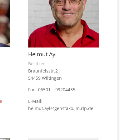
Helmut Ayl
Besitzer
Braunfelsstr.21
54459 Wiltingen
Fon: 06501 – 99204435
e
E-Mail:
helmut.ayl@genstako.jm.rlp.de