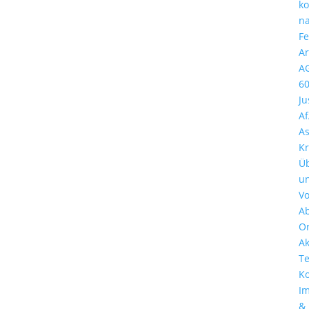
k
n
Fe
Ar
A
6
Ju
A
A
Kr
Ü
u
Vo
A
Or
Ak
T
Ko
I
&