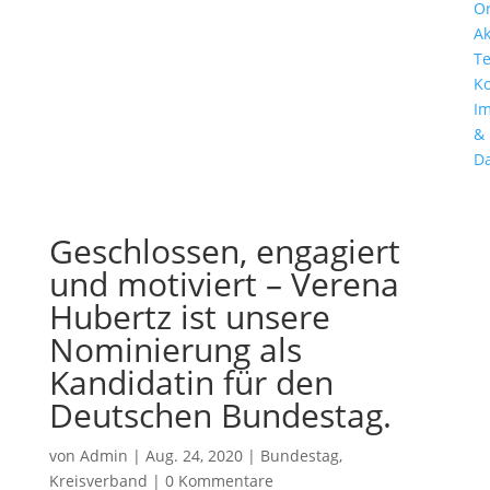
Or
Ak
T
Ko
I
&
Da
Geschlossen, engagiert
und motiviert – Verena
Hubertz ist unsere
Nominierung als
Kandidatin für den
Deutschen Bundestag.
von
Admin
|
Aug. 24, 2020
|
Bundestag
,
Kreisverband
|
0 Kommentare