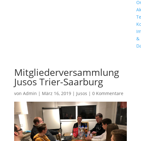
Or
Ak
T
Ko
I
&
Da
Mitgliederversammlung
Jusos Trier-Saarburg
von
Admin
|
März 16, 2019
|
Jusos
|
0 Kommentare