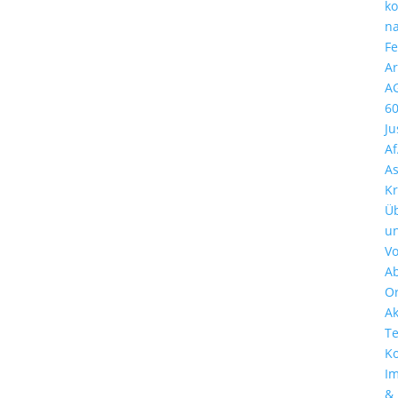
k
n
Fe
Ar
A
6
Ju
A
A
Kr
Ü
u
Vo
A
Or
Ak
T
Ko
I
&