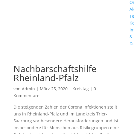
Or
Ak
T
Ko
I
&
Da
Nachbarschaftshilfe
Rheinland-Pfalz
von
Admin
|
März 25, 2020
|
Kreistag
|
0
Kommentare
Die steigenden Zahlen der Corona Infektionen stellt
uns in Rheinland-Pfalz und im Landkreis Trier-
Saarburg vor besondere Herausforderungen und ist
insbesondere für Menschen aus Risikogruppen eine