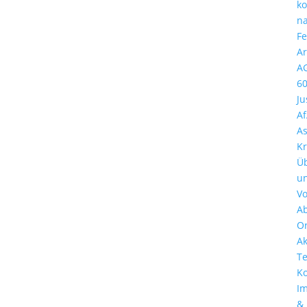
k
n
Fe
Ar
A
6
Ju
A
A
Kr
Ü
u
Vo
A
Or
Ak
T
Ko
I
&