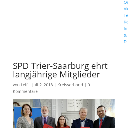
Or
Ak
T
Ko
I
&
Da
SPD Trier-Saarburg ehrt
langjährige Mitglieder
von
Leif
|
Juli 2, 2018
|
Kreisverband
|
0
Kommentare