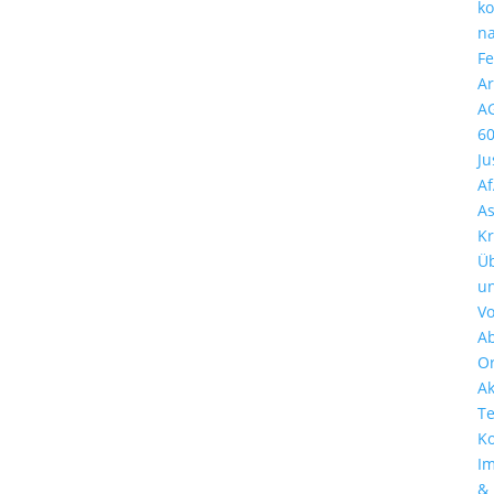
k
n
Fe
Ar
A
6
Ju
A
A
Kr
Ü
u
Vo
A
Or
Ak
T
Ko
I
&